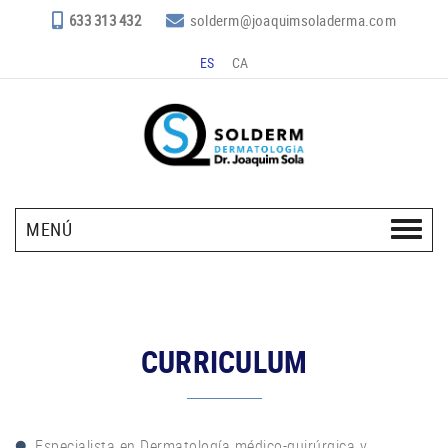
633 313 432
solderm@joaquimsoladerma.com
ES
CA
MENÚ
CURRICULUM
Especialista en Dermatología médico-quirúrgica y