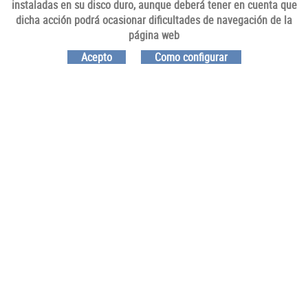
instaladas en su disco duro, aunque deberá tener en cuenta que
dicha acción podrá ocasionar dificultades de navegación de la
SÍGUENOS
página web
Acepto
Como configurar
VISÍTANOS
SOLDERM
CONTÁCTANOS
633 313 432
solderm@joaquimsoladerma.com
POLÍTICA DE COOKIES
AVISO LEGAL
PRIVACIDAD
REDES SOLCIALES
Distribuido por:
SISPRO