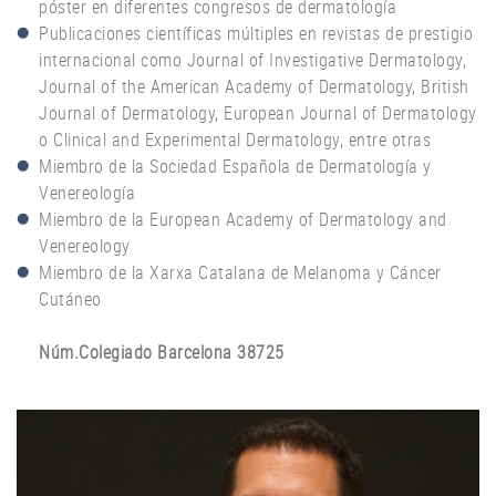
póster en diferentes congresos de dermatología
Publicaciones científicas múltiples en revistas de prestigio
internacional como Journal of Investigative Dermatology,
Journal of the American Academy of Dermatology, British
Journal of Dermatology, European Journal of Dermatology
o Clinical and Experimental Dermatology, entre otras
Miembro de la Sociedad Española de Dermatología y
Venereología
Miembro de la European Academy of Dermatology and
Venereology
Miembro de la Xarxa Catalana de Melanoma y Cáncer
Cutáneo
Núm.Colegiado Barcelona 38725